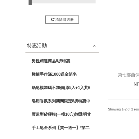
清除篩選器
特惠活動
第七部曲保
男性精選商品8折特惠
11
極簡手作滿1000送金箔皂
第七部曲保
NT
紙皂模加碼不加價(原5入+1入共6
入)
皂用香氛系列期間限定8折特惠中
Showing 1-2 of 2 res
買造型矽膠模(一模10穴)贈透明甘
油皂基1kg
手工皂全系列【買一送一】*第二
塊皂款可以任選*