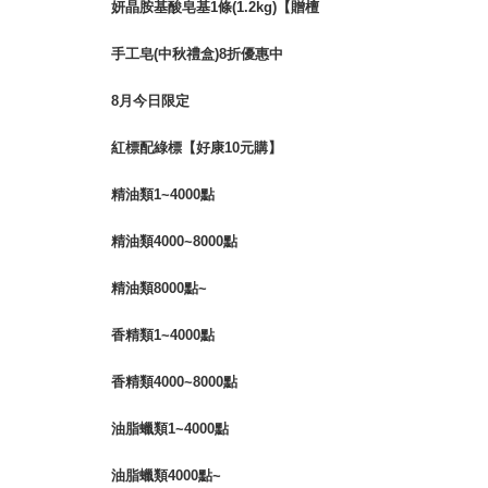
妍晶胺基酸皂基1條(1.2kg)【贈檀
香(香精)10ml】
手工皂(中秋禮盒)8折優惠中
8月今日限定
紅標配綠標【好康10元購】
精油類1~4000點
精油類4000~8000點
精油類8000點~
香精類1~4000點
香精類4000~8000點
油脂蠟類1~4000點
油脂蠟類4000點~