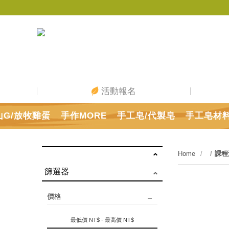
活動報名
山G/放牧雞蛋
手作MORE
手工皂/代製皂
手工皂材
Home
課程
篩選器
價格
最低價 NT$
- 最高價 NT$