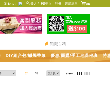
Ship to：
登入 /
FB登入
註冊
追蹤清單
(0)
香港
日本
中國
澳門
美國
新加坡
馬來西亞
台灣
知識百科
罐
DIY組合包/蠟燭香氛
優惠/團購/手工皂課程班
特
24
48