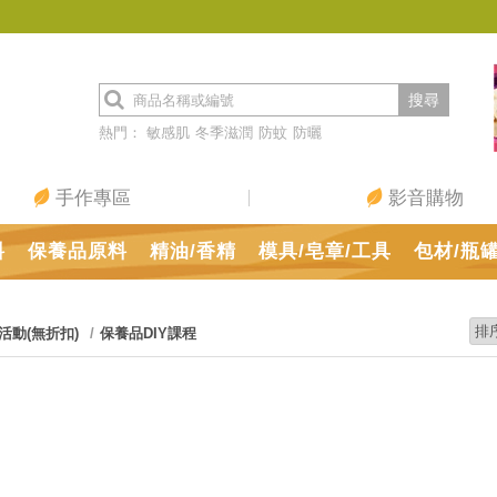
搜尋
熱門：
敏感肌
冬季滋潤
防蚊
防曬
手作專區
影音購物
料
保養品原料
精油/香精
模具/皂章/工具
包材/瓶
活動(無折扣)
保養品DIY課程